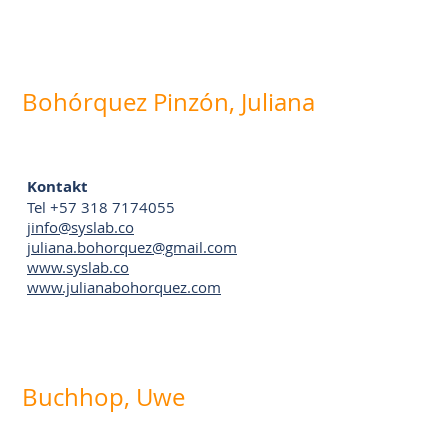
Bohórquez Pinzón, Juliana
Kontakt
Tel +57 318 7174055
j
info@syslab.co
juliana.bohorquez@gmail.com
www.syslab.co
www.julianabohorquez.com
Buchhop, Uwe