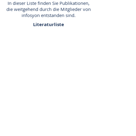
In dieser Liste finden Sie Publikationen,
die weitgehend durch die Mitglieder von
infosyon entstanden sind.
Literaturliste
Mit unserem Newsletter
bleiben Sie auf dem
Laufenden:
Ich stimme den Allgemeinen
Geschäftsbedingungen zu.
Nutzungsbedingungen ansehen
P
Choose your language:
*
f
l
Deutsch
i