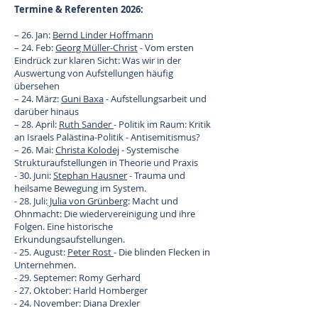
​Termine & Referenten 2026:
– 26. Jan:
Bernd Linder Hoffmann
– 24. Feb:
Georg Müller-Christ
- Vom ersten
Eindrück zur klaren Sicht: Was wir in der
Auswertung von Aufstellungen häufig
übersehen
– 24. März:
Guni Baxa
- Aufstellungsarbeit und
darüber hinaus
– 28. April:
Ruth Sander
- Politik im Raum: Kritik
an Israels Palästina-Politik - Antisemitismus?
– 26. Mai:
Christa Kolodej
- Systemische
Strukturaufstellungen in Theorie und Praxis
- 30. Juni:
Stephan Hausner
- Trauma und
heilsame Bewegung im System.
- 28. Juli:
Julia von Grünberg
: Macht und
Ohnmacht: Die wiedervereinigung und ihre
Folgen. Eine historische
Erkundungsaufstellungen.
- 25. August:
Peter Rost
- Die blinden Flecken in
Unternehmen.
- 29. Septemer: Romy Gerhard
- 27. Oktober: Harld Homberger
- 24. November: Diana Drexler