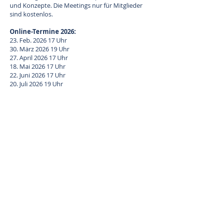
und Konzepte. Die Meetings nur für Mitglieder
sind kostenlos.
Online-Termine 2026:
23. Feb. 2026 17 Uhr
30. März 2026 19 Uhr
27. April 2026 17 Uhr
18. Mai 2026 17 Uhr
22. Juni 2026 17 Uhr
20. Juli 2026 19 Uhr
24. Aug. 2026 17 Uhr
28. Sept.2026 19 Uhr
19. Okt. 2026 17 Uhr
23. Nov. 2026 17 Uhr
21. Dez. 2026 17 Uhr
22. Feb. 2027, 17 Uhr
Montags 17 – 18.30 Uhr oder 19 - 20:30 Uhr
Sprache: Deutsch
Download Einladung »